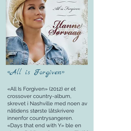
«All is Forgiven»
«All Is Forgiven» (2012) er et
crossover country-album,
skrevet i Nashville med noen av
nåtidens største låtskrivere
innenfor countrysangeren.
«Days that end with Y» ble en