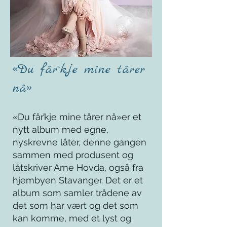
«Du får`kje mine tårer
nå»
«Du får’kje mine tårer nå»er et
nytt album med egne,
nyskrevne låter, denne gangen
sammen med produsent og
låtskriver Arne Hovda, også fra
hjembyen Stavanger. Det er et
album som samler trådene av
det som har vært og det som
kan komme, med et lyst og