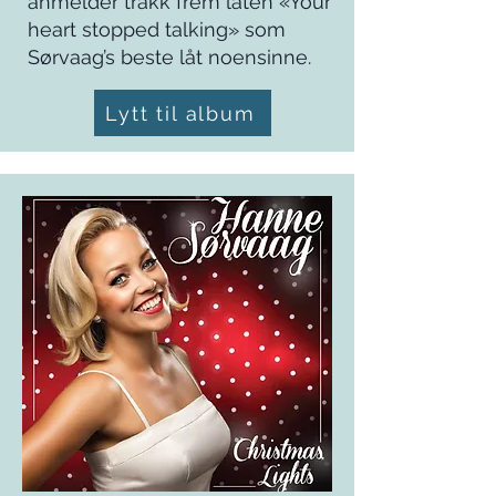
anmelder trakk frem låten «Your
heart stopped talking» som
Sørvaag’s beste låt noensinne.
Lytt til album